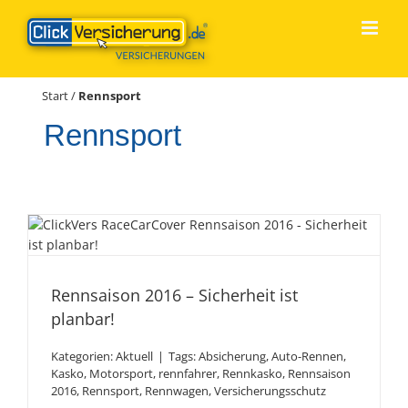
Zum
Inhalt
springen
Start
/
Rennsport
Rennsport
Rennsaison 2016 –
Sicherheit ist planbar!
Rennsaison 2016 – Sicherheit ist
planbar!
Kategorien:
Aktuell
|
Tags:
Absicherung
,
Auto-Rennen
,
Kasko
,
Motorsport
,
rennfahrer
,
Rennkasko
,
Rennsaison
2016
,
Rennsport
,
Rennwagen
,
Versicherungsschutz