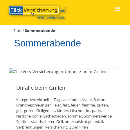
Zum
Inhalt
springen
Start
/
Sommerabende
Sommerabende
Unfälle beim Grillen
Unfälle beim Grillen
Kategorien:
Aktuell
|
Tags:
anzünder
,
Asche
,
Balkon
,
Brandbeschleuniger
,
Feier
,
fest
,
feuer
,
flamme
,
garten
,
grill
,
grillen
,
Grillgenuss
,
Kinder
,
Löschdecke
,
party
,
restliche Kohle
,
Sachschäden
,
sommer
,
Sommerabende
,
Spiritus
,
standsicheren Grill
,
unbeaufsichtigt
,
unfall
,
Verbrennungen
,
versicherung
,
Zündhilfen