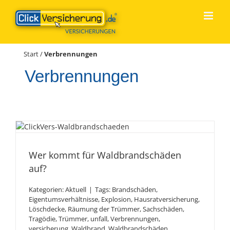
Zum
Inhalt
springen
Start
/
Verbrennungen
Verbrennungen
Wer kommt für
Waldbrandschäden auf?
Wer kommt für Waldbrandschäden
auf?
Kategorien:
Aktuell
|
Tags:
Brandschäden
,
Eigentumsverhältnisse
,
Explosion
,
Hausratversicherung
,
Löschdecke
,
Räumung der Trümmer
,
Sachschäden
,
Tragödie
,
Trümmer
,
unfall
,
Verbrennungen
,
versicherung
,
Waldbrand
,
Waldbrandschäden
,