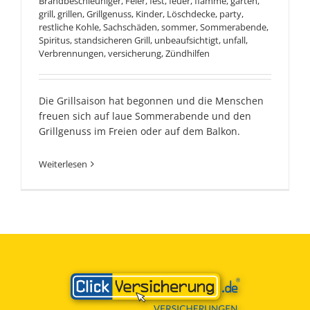
Brandbeschleuniger
,
Feier
,
fest
,
feuer
,
flamme
,
garten
,
grill
,
grillen
,
Grillgenuss
,
Kinder
,
Löschdecke
,
party
,
restliche Kohle
,
Sachschäden
,
sommer
,
Sommerabende
,
Spiritus
,
standsicheren Grill
,
unbeaufsichtigt
,
unfall
,
Verbrennungen
,
versicherung
,
Zündhilfen
Die Grillsaison hat begonnen und die Menschen
freuen sich auf laue Sommerabende und den
Grillgenuss im Freien oder auf dem Balkon.
Weiterlesen