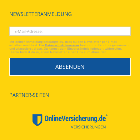
NEWSLETTERANMELDUNG
Mit deiner Anmeldung bestätigst du, dass du den Newsletter per E-Mail
erhalten möchtest. Die
Datenschutzhinweise
hast du zur Kenntnis genommen
und akzeptierst diese. Du kannst dein Einverständnis jederzeit widerrufen.
Hierzu findest du in jedem Newsletter einen Link zum Abmelden.
PARTNER-SEITEN