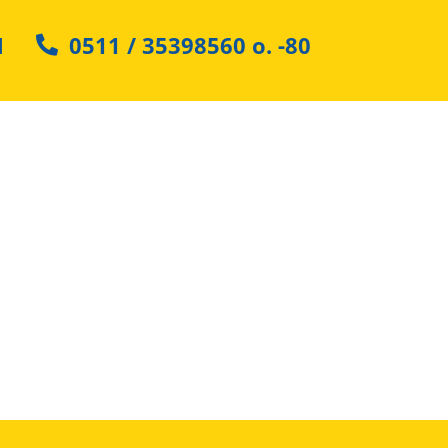
N
0511 / 35398560
o.
-80