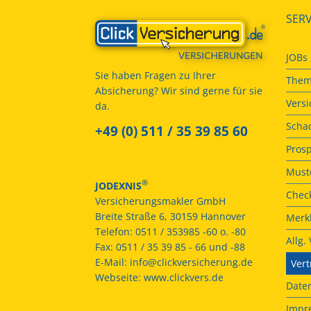
SERV
JOBs
Sie haben Fragen zu Ihrer
Them
Absicherung? Wir sind gerne für sie
Vers
da.
Scha
+49 (0) 511 / 35 39 85 60
Prosp
Muste
®
JODEXNIS
Check
Versicherungsmakler GmbH
Breite Straße 6, 30159 Hannover
Merkb
Telefon:
0511 / 353985 -60 o. -80
Allg
Fax:
0511 / 35 39 85 - 66 und -88
E-Mail:
info@clickversicherung.de
Vert
Webseite:
www.clickvers.de
Date
Impr