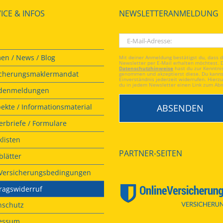
ICE & INFOS
NEWSLETTERANMELDUNG
en / News / Blog
Mit deiner Anmeldung bestätigst du, dass 
Newsletter per E-Mail erhalten möchtest. 
Datenschutzhinweise
hast du zur Kenntni
icherungsmaklermandat
genommen und akzeptierst diese. Du kanns
Einverständnis jederzeit widerrufen. Hierzu
du in jedem Newsletter einen Link zum Ab
denmeldungen
ekte / Informationsmaterial
rbriefe / Formulare
listen
PARTNER-SEITEN
lätter
. Versicherungsbedingungen
ragswiderruf
nschutz
essum