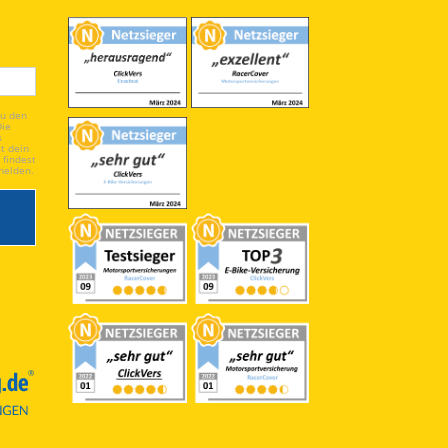
du den
Die
s
t dein
 findest
melden.