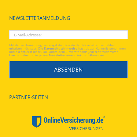
NEWSLETTERANMELDUNG
Mit deiner Anmeldung bestätigst du, dass du den Newsletter per E-Mail
erhalten möchtest. Die
Datenschutzhinweise
hast du zur Kenntnis genommen
und akzeptierst diese. Du kannst dein Einverständnis jederzeit widerrufen.
Hierzu findest du in jedem Newsletter einen Link zum Abmelden.
PARTNER-SEITEN