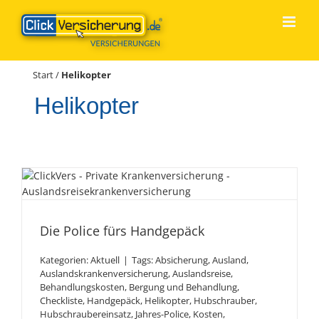
Zum
Inhalt
springen
Start
/
Helikopter
Helikopter
Die Police fürs Handgepäck
Die Police fürs Handgepäck
Kategorien:
Aktuell
|
Tags:
Absicherung
,
Ausland
,
Auslandskrankenversicherung
,
Auslandsreise
,
Behandlungskosten
,
Bergung und Behandlung
,
Checkliste
,
Handgepäck
,
Helikopter
,
Hubschrauber
,
Hubschraubereinsatz
,
Jahres-Police
,
Kosten
,