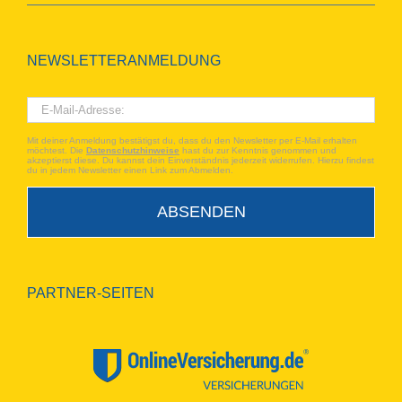
NEWSLETTERANMELDUNG
Mit deiner Anmeldung bestätigst du, dass du den Newsletter per E-Mail erhalten
möchtest. Die
Datenschutzhinweise
hast du zur Kenntnis genommen und
akzeptierst diese. Du kannst dein Einverständnis jederzeit widerrufen. Hierzu findest
du in jedem Newsletter einen Link zum Abmelden.
PARTNER-SEITEN