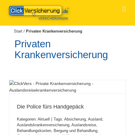
Zum
Inhalt
springen
Start
/
Privaten Krankenversicherung
Privaten
Krankenversicherung
Die Police fürs Handgepäck
Die Police fürs Handgepäck
Kategorien:
Aktuell
|
Tags:
Absicherung
,
Ausland
,
Auslandskrankenversicherung
,
Auslandsreise
,
Behandlungskosten
,
Bergung und Behandlung
,