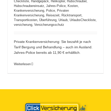
Checkliste
,
Handgepäck
,
Helikopter
,
Hubschrauber
,
Hubschraubereinsatz
,
Jahres-Police
,
Kosten
,
Krankenversicherung
,
Police
,
Privaten
Krankenversicherung
,
Reisezeit
,
Rücktransport
,
Transportkosten
,
Überführung
,
Urlaub
,
UrlaubsCheckliste
,
versicherung
,
Versicherungsschutz
Private Krankenversicherung: Sie bezahlt je nach
Tarif Bergung und Behandlung – auch im Ausland.
Jahres-Police bereits ab 11,90 € erhältlich.
Weiterlesen