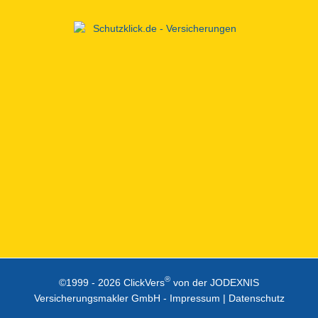
®
©1999 -
2026 ClickVers
von der JODEXNIS
Versicherungsmakler GmbH -
Impressum
|
Datenschutz