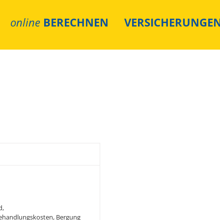
online
BERECHNEN
VERSICHERUNGE
andgepäck
d
,
ehandlungskosten
,
Bergung