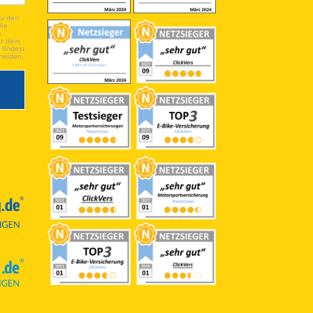
du den
Die
s
t dein
 findest
melden.