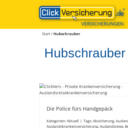
Zum
Inhalt
springen
Start
/
Hubschrauber
Hubschrauber
Die Police fürs H
Die Police fürs Handgepäck
Kategorien:
Aktuell
|
Tags:
Absicherung
,
Auslan
Auslandskrankenversicherung
,
Auslandsreise
,
B