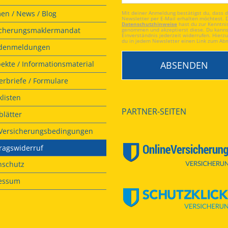
en / News / Blog
Mit deiner Anmeldung bestätigst du, dass 
Newsletter per E-Mail erhalten möchtest. 
Datenschutzhinweise
hast du zur Kenntni
icherungsmaklermandat
genommen und akzeptierst diese. Du kanns
Einverständnis jederzeit widerrufen. Hierzu
du in jedem Newsletter einen Link zum Ab
denmeldungen
ekte / Informationsmaterial
rbriefe / Formulare
listen
PARTNER-SEITEN
lätter
. Versicherungsbedingungen
ragswiderruf
nschutz
essum