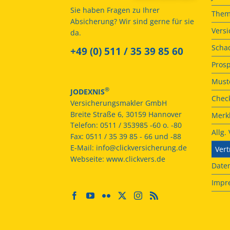
Sie haben Fragen zu Ihrer
Them
Absicherung? Wir sind gerne für sie
Vers
da.
Scha
+49 (0) 511 / 35 39 85 60
Prosp
Muste
®
JODEXNIS
Check
Versicherungsmakler GmbH
Breite Straße 6, 30159 Hannover
Merkb
Telefon:
0511 / 353985 -60 o. -80
Allg
Fax:
0511 / 35 39 85 - 66 und -88
E-Mail:
info@clickversicherung.de
Vert
Webseite:
www.clickvers.de
Date
Impr