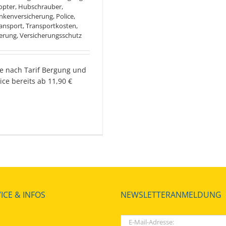
opter
,
Hubschrauber
,
nkenversicherung
,
Police
,
ansport
,
Transportkosten
,
herung
,
Versicherungsschutz
je nach Tarif Bergung und
ce bereits ab 11,90 €
ICE & INFOS
NEWSLETTERANMELDUNG