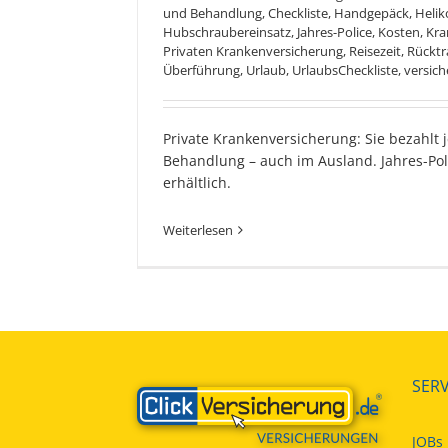
und Behandlung
,
Checkliste
,
Handgepäck
,
Helik
Hubschraubereinsatz
,
Jahres-Police
,
Kosten
,
Kra
Privaten Krankenversicherung
,
Reisezeit
,
Rücktr
Überführung
,
Urlaub
,
UrlaubsCheckliste
,
versic
Private Krankenversicherung: Sie bezahlt 
Behandlung – auch im Ausland. Jahres-Poli
erhältlich.
Weiterlesen
SERV
JOBs