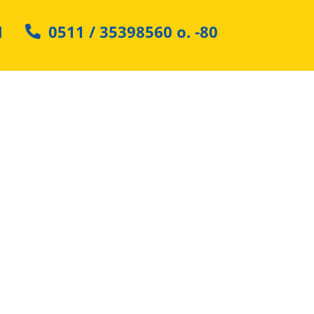
N
0511 / 35398560
o.
-80