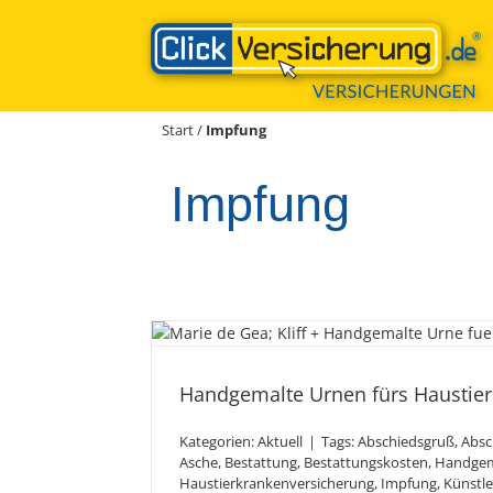
Zum
Inhalt
springen
Start
/
Impfung
Impfung
Handgemalte Urnen fü
Was es alles 
Handgemalte Urnen fürs Haustier.
Kategorien:
Aktuell
|
Tags:
Abschiedsgruß
,
Absc
Asche
,
Bestattung
,
Bestattungskosten
,
Handgem
Haustierkrankenversicherung
,
Impfung
,
Künstle