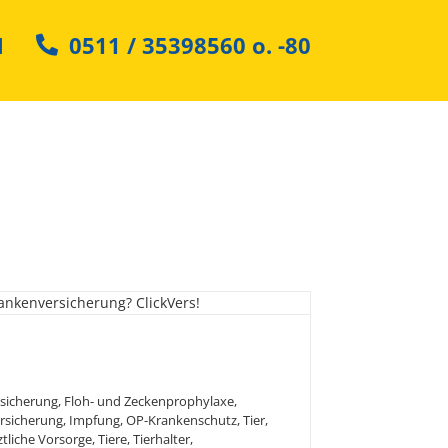
N
0511 / 35398560
o.
-80
t Ihr Tier fit?
sicherung
,
Floh- und Zeckenprophylaxe
,
rsicherung
,
Impfung
,
OP-Krankenschutz
,
Tier
,
ztliche Vorsorge
,
Tiere
,
Tierhalter
,