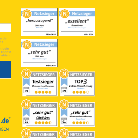
du den
Die
s
t dein
 findest
melden.