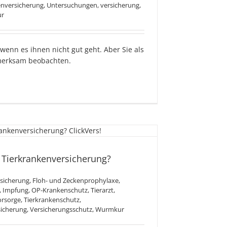
enversicherung
,
Untersuchungen
,
versicherung
,
r
wenn es ihnen nicht gut geht. Aber Sie als
merksam beobachten.
unktioniert eine
nkenversicherung?
e Tierkrankenversicherung?
sicherung
,
Floh- und Zeckenprophylaxe
,
,
Impfung
,
OP-Krankenschutz
,
Tierarzt
,
Vorsorge
,
Tierkrankenschutz
,
sicherung
,
Versicherungsschutz
,
Wurmkur