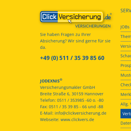
SERV
JOBs
Sie haben Fragen zu Ihrer
Them
Absicherung? Wir sind gerne für sie
Vers
da.
Scha
+49 (0) 511 / 35 39 85 60
Prosp
Muste
®
JODEXNIS
Check
Versicherungsmakler GmbH
Breite Straße 6, 30159 Hannover
Merkb
Telefon:
0511 / 353985 -60 o. -80
Allg
Fax:
0511 / 35 39 85 - 66 und -88
E-Mail:
info@clickversicherung.de
Vert
Webseite:
www.clickvers.de
Date