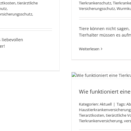
rztkosten
,
tierärztliche
Tierkrankenschutz
,
Tierkrank
hutz
,
Versicherungsschutz
,
Wurmku
rsicherungsschutz
,
Tiere können nicht sagen, 
Tierhalter müssen es auf
 liebevollen
er!
Weiterlesen
Wie f
Tierkra
Wie funktioniert ein
Kategorien:
Aktuell
|
Tags:
Ab
Haustierkrankenversicherung
Tierarztkosten
,
tierärztliche 
Tierkrankenversicherung
,
ver