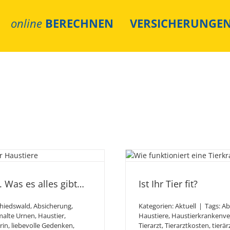
online
BERECHNEN
VERSICHERUNGE
rs Haustier.
Is
gibt…
 Was es alles gibt…
Ist Ihr Tier fit?
hiedswald
,
Absicherung
,
Kategorien:
Aktuell
|
Tags:
Ab
alte Urnen
,
Haustier
,
Haustiere
,
Haustierkrankenve
rin
,
liebevolle Gedenken
,
Tierarzt
,
Tierarztkosten
,
tierär