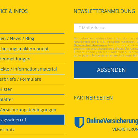
ICE & INFOS
NEWSLETTERANMELDUNG
en / News / Blog
Mit deiner Anmeldung bestätigst du, dass 
Newsletter per E-Mail erhalten möchtest. 
Datenschutzhinweise
hast du zur Kenntni
icherungsmaklermandat
genommen und akzeptierst diese. Du kanns
Einverständnis jederzeit widerrufen. Hierzu
du in jedem Newsletter einen Link zum Ab
denmeldungen
ekte / Informationsmaterial
rbriefe / Formulare
listen
PARTNER-SEITEN
lätter
. Versicherungsbedingungen
ragswiderruf
nschutz