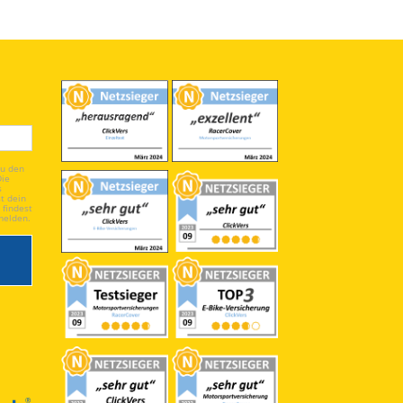
du den
Die
s
t dein
 findest
melden.