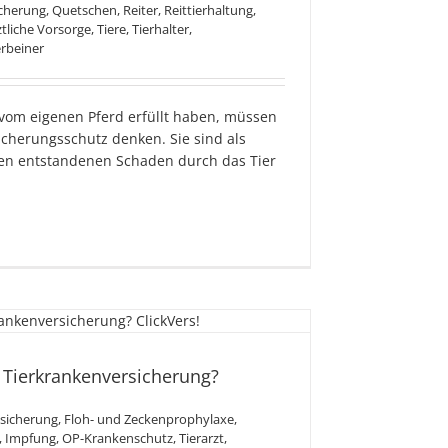
icherung
,
Quetschen
,
Reiter
,
Reittierhaltung
,
ztliche Vorsorge
,
Tiere
,
Tierhalter
,
erbeiner
vom eigenen Pferd erfüllt haben, müssen
icherungsschutz denken. Sie sind als
jeden entstandenen Schaden durch das Tier
unktioniert eine
nkenversicherung?
e Tierkrankenversicherung?
sicherung
,
Floh- und Zeckenprophylaxe
,
,
Impfung
,
OP-Krankenschutz
,
Tierarzt
,