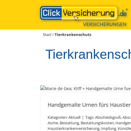
Zum
Inhalt
springen
Start
/
Tierkrankenschutz
Tierkrankensc
Handgemalte Urnen fü
Was es alles 
Handgemalte Urnen fürs Haustier.
Kategorien:
Aktuell
|
Tags:
Abschiedsgruß
,
Absc
Asche
,
Bestattung
,
Bestattungskosten
,
Handgem
Haustierkrankenversicherung
,
Impfung
,
Künstle