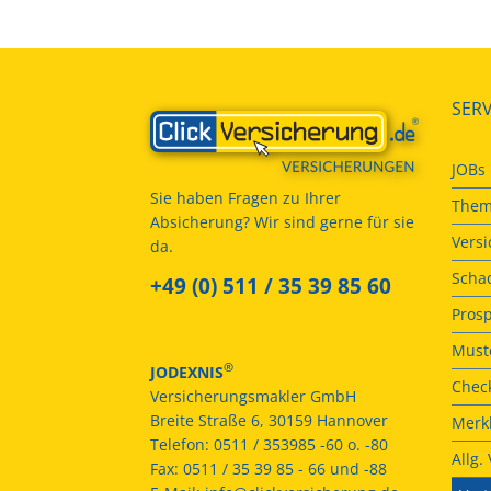
SERV
JOBs
Sie haben Fragen zu Ihrer
Them
Absicherung? Wir sind gerne für sie
Vers
da.
Scha
+49 (0) 511 / 35 39 85 60
Prosp
Muste
®
JODEXNIS
Check
Versicherungsmakler GmbH
Breite Straße 6, 30159 Hannover
Merkb
Telefon:
0511 / 353985 -60 o. -80
Allg
Fax:
0511 / 35 39 85 - 66 und -88