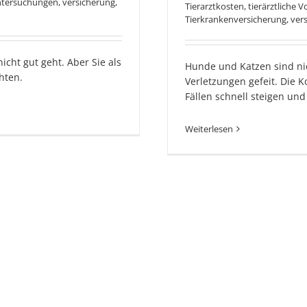
tersuchungen
,
versicherung
,
Tierarztkosten
,
tierärztliche 
Tierkrankenversicherung
,
ver
icht gut geht. Aber Sie als
Hunde und Katzen sind nic
hten.
Verletzungen gefeit. Die 
Fällen schnell steigen und
Weiterlesen