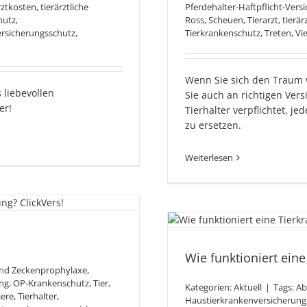
rztkosten
,
tierärztliche
Pferdehalter-Haftpflicht-Vers
hutz
,
Ross
,
Scheuen
,
Tierarzt
,
tierär
rsicherungsschutz
,
Tierkrankenschutz
,
Treten
,
Vi
Wenn Sie sich den Traum 
 liebevollen
Sie auch an richtigen Vers
er!
Tierhalter verpflichtet, 
zu ersetzen.
Weiterlesen
it?
Wie f
Tierkra
Wie funktioniert ein
und Zeckenprophylaxe
,
ng
,
OP-Krankenschutz
,
Tier
,
Kategorien:
Aktuell
|
Tags:
Ab
iere
,
Tierhalter
,
Haustierkrankenversicherung