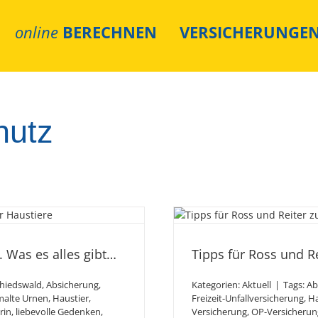
online
BERECHNEN
VERSICHERUNGE
hutz
rs Haustier.
Tipps f
gibt…
 Was es alles gibt…
Tipps für Ross und R
hiedswald
,
Absicherung
,
Kategorien:
Aktuell
|
Tags:
Ab
alte Urnen
,
Haustier
,
Freizeit-Unfallversicherung
,
Ha
rin
,
liebevolle Gedenken
,
Versicherung
,
OP-Versicherun