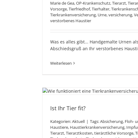
Marie de Gea
,
OP-Krankenschutz
,
Tierarzt
,
Tiera
Vorsorge
,
Tierfriedhof
,
Tierhalter
,
Tierkrankensc
Tierkrankenversicherung
,
Urne
,
versicherung
,
Ve
verstorbenes Haustier
Was es alles gibt... Handgemalte Urnen als
Abschiedsgruß an Ihr verstorbenes Hausti
Weiterlesen
Ist Ihr Tier f
Ist Ihr Tier fit?
Kategorien:
Aktuell
|
Tags:
Absicherung
,
Floh- 
Haustiere
,
Haustierkrankenversicherung
,
Impfu
Tierarzt
,
Tierarztkosten
,
tierärztliche Vorsorge
,
T