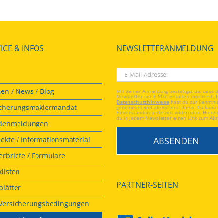
ICE & INFOS
NEWSLETTERANMELDUNG
en / News / Blog
Mit deiner Anmeldung bestätigst du, dass 
Newsletter per E-Mail erhalten möchtest. 
Datenschutzhinweise
hast du zur Kenntni
icherungsmaklermandat
genommen und akzeptierst diese. Du kanns
Einverständnis jederzeit widerrufen. Hierzu
du in jedem Newsletter einen Link zum Ab
denmeldungen
ekte / Informationsmaterial
rbriefe / Formulare
listen
PARTNER-SEITEN
lätter
. Versicherungsbedingungen