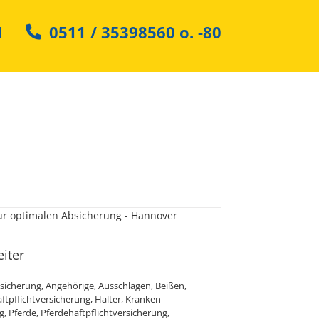
N
0511 / 35398560
o.
-80
ür Ross und Reiter
eiter
sicherung
,
Angehörige
,
Ausschlagen
,
Beißen
,
ftpflichtversicherung
,
Halter
,
Kranken-
g
,
Pferde
,
Pferdehaftpflichtversicherung
,