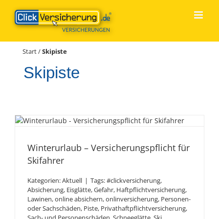
Zum
Inhalt
springen
Start
/
Skipiste
Skipiste
Winterurlaub –
Versicherungspflicht für
Winterurlaub – Versicherungspflicht für
Skifahrer
Skifahrer
Kategorien:
Aktuell
|
Tags:
#clickversicherung
,
Absicherung
,
Eisglätte
,
Gefahr
,
Haftpflichtversicherung
,
Lawinen
,
online absichern
,
onlinversicherung
,
Personen-
oder Sachschäden
,
Piste
,
Privathaftpflichtversicherung
,
Sach- und Personenschäden
,
Schneeglätte
,
Ski
,