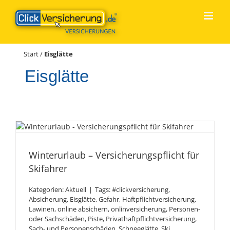
Zum
Inhalt
springen
Start
/
Eisglätte
Eisglätte
Winterurlaub –
Versicherungspflicht für
Winterurlaub – Versicherungspflicht für
Skifahrer
Skifahrer
Kategorien:
Aktuell
|
Tags:
#clickversicherung
,
Absicherung
,
Eisglätte
,
Gefahr
,
Haftpflichtversicherung
,
Lawinen
,
online absichern
,
onlinversicherung
,
Personen-
oder Sachschäden
,
Piste
,
Privathaftpflichtversicherung
,
Sach- und Personenschäden
,
Schneeglätte
,
Ski
,