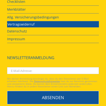
Checklisten
Merkblätter
Allg. Versicherungsbedingungen
Vertragswiderruf
Datenschutz
Impressum
NEWSLETTERANMELDUNG
Mit deiner Anmeldung bestätigst du, dass du den Newsletter per E-Mail
erhalten möchtest. Die
Datenschutzhinweise
hast du zur Kenntnis genommen
und akzeptierst diese. Du kannst dein Einverständnis jederzeit widerrufen.
Hierzu findest du in jedem Newsletter einen Link zum Abmelden.