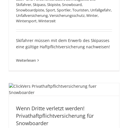
Skifahrer
,
Skipass
,
Skipiste
,
Snowboard
,
Snowboardpiste
,
Sport
,
Sportler
,
Touristen
,
Unfallgefahr
,
Unfallversicherung
,
Versicherungsschutz
,
Winter
,
Wintersport
,
Winterzeit
Skifahrer müssen mit dem Erwerb des Skipasses
eine gültige Haftpflichtversicherung nachweisen!
Weiterlesen
Wenn Dritte verletzt
werden!
Privathaftpflichtversicherung
Wenn Dritte verletzt werden!
Privathaftpflichtversicherung für
für Snowboarder
Snowboarder