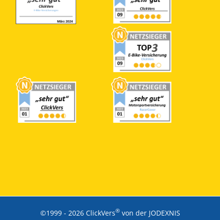
®
©1999 -
2026 ClickVers
von der JODEXNIS