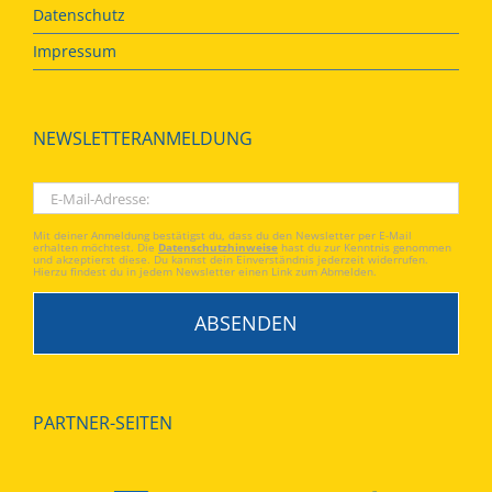
Datenschutz
Impressum
NEWSLETTERANMELDUNG
Mit deiner Anmeldung bestätigst du, dass du den Newsletter per E-Mail
erhalten möchtest. Die
Datenschutzhinweise
hast du zur Kenntnis genommen
und akzeptierst diese. Du kannst dein Einverständnis jederzeit widerrufen.
Hierzu findest du in jedem Newsletter einen Link zum Abmelden.
PARTNER-SEITEN