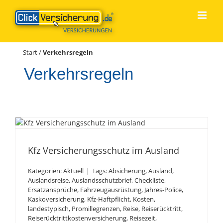
Zum
Inhalt
springen
Start
/
Verkehrsregeln
Verkehrsregeln
Kfz Versicherungsschutz im
Ausland
Kfz Versicherungsschutz im Ausland
Kategorien:
Aktuell
|
Tags:
Absicherung
,
Ausland
,
Auslandsreise
,
Auslandsschutzbrief
,
Checkliste
,
Ersatzansprüche
,
Fahrzeugausrüstung
,
Jahres-Police
,
Kaskoversicherung
,
Kfz-Haftpflicht
,
Kosten
,
landestypisch
,
Promillegrenzen
,
Reise
,
Reiserücktritt
,
Reiserücktrittkostenversicherung
,
Reisezeit
,