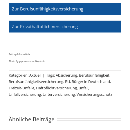
Zur Berufsunfähigkeitsversicherung
Zur Privathaftpflichtversicherung
Beitragsbildquelle/n:
Photo by
guy stevens
on
Unsplash
Kategorien:
Aktuell
|
Tags:
Absicherung
,
Berufsunfähigkeit
,
Berufsunfähigkeitsversicherung
,
BU
,
Bürger in Deutschland
,
Freizeit-Unfälle
,
Haftpflichtversicherung
,
unfall
,
Unfallversicherung
,
Unterversicherung
,
Versicherungsschutz
Ähnliche Beiträge