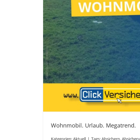
Wohnmobil. Urlaub. Megatrend.
Kategorien:
Aktuell
|
Tags:
Absichern
,
Absicher