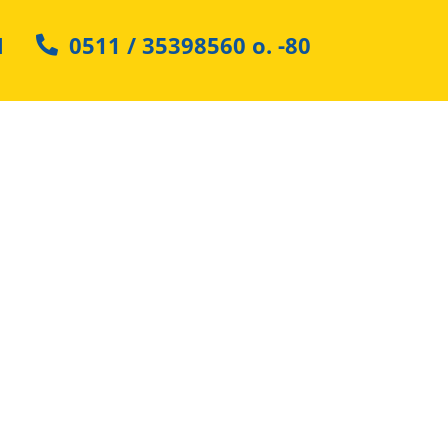
N
0511 / 35398560
o.
-80