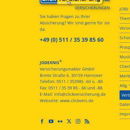
JOBs
Sie haben Fragen zu Ihrer
Them
Absicherung? Wir sind gerne für sie
Vers
da.
Scha
+49 (0) 511 / 35 39 85 60
Prosp
Muste
®
JODEXNIS
Check
Versicherungsmakler GmbH
Breite Straße 6, 30159 Hannover
Merkb
Telefon:
0511 / 353985 -60 o. -80
Allg
Fax:
0511 / 35 39 85 - 66 und -88
E-Mail:
info@clickversicherung.de
Vert
Webseite:
www.clickvers.de
Date
Impr