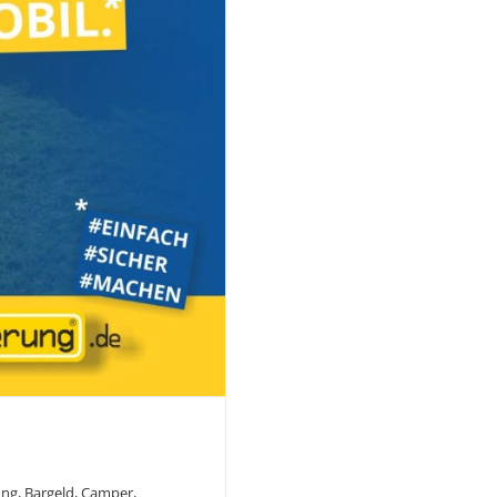
ung
,
Bargeld
,
Camper
,