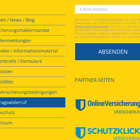
en / News / Blog
Mit deiner Anmeldung bestätigst du, dass 
Newsletter per E-Mail erhalten möchtest. 
Datenschutzhinweise
hast du zur Kenntni
icherungsmaklermandat
genommen und akzeptierst diese. Du kanns
Einverständnis jederzeit widerrufen. Hierzu
du in jedem Newsletter einen Link zum Ab
denmeldungen
ekte / Informationsmaterial
rbriefe / Formulare
listen
PARTNER-SEITEN
lätter
. Versicherungsbedingungen
ragswiderruf
nschutz
essum