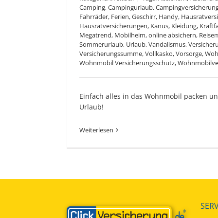
Camping
,
Campingurlaub
,
Campingversicherun
Fahrräder
,
Ferien
,
Geschirr
,
Handy
,
Hausratvers
Hausratversicherungen
,
Kanus
,
Kleidung
,
Kraftf
Megatrend
,
Mobilheim
,
online absichern
,
Reisem
Sommerurlaub
,
Urlaub
,
Vandalismus
,
Versicher
Versicherungssumme
,
Vollkasko
,
Vorsorge
,
Woh
Wohnmobil Versicherungsschutz
,
Wohnmobilve
Wohnmobil. Urlaub.
Einfach alles in das Wohnmobil packen und
Urlaub!
Weiterlesen
SERV