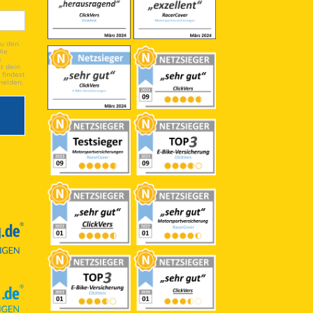
du den
Die
s
t dein
 findest
melden.