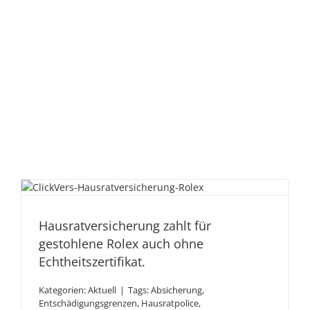
Hausratversicherung zahlt
für gestohlene Rolex auch
Hausratversicherung zahlt für
ohne Echtheitszertifikat.
gestohlene Rolex auch ohne
Echtheitszertifikat.
Kategorien:
Aktuell
|
Tags:
Absicherung
,
Entschädigungsgrenzen
,
Hausratpolice
,