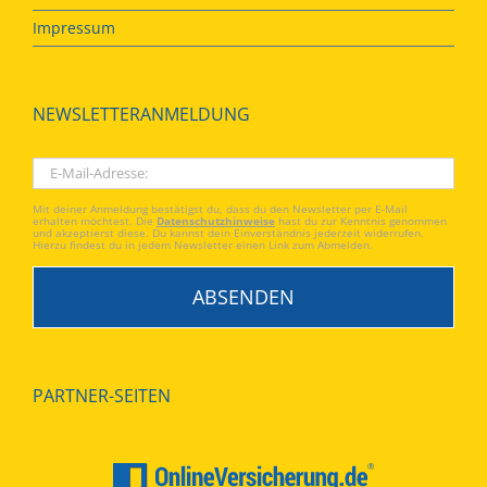
Impressum
NEWSLETTERANMELDUNG
Mit deiner Anmeldung bestätigst du, dass du den Newsletter per E-Mail
erhalten möchtest. Die
Datenschutzhinweise
hast du zur Kenntnis genommen
und akzeptierst diese. Du kannst dein Einverständnis jederzeit widerrufen.
Hierzu findest du in jedem Newsletter einen Link zum Abmelden.
PARTNER-SEITEN