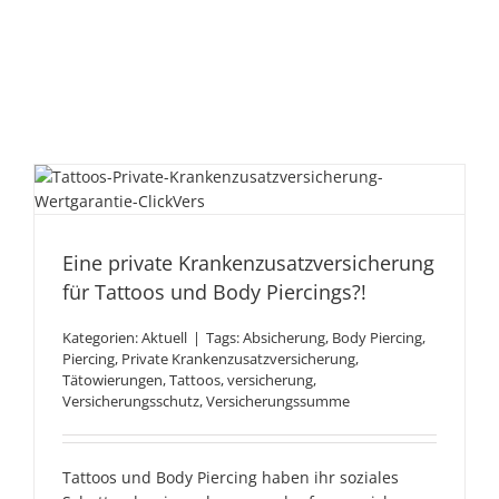
Eine private
Krankenzusatzversicherung
für Tattoos und Body
Eine private Krankenzusatzversicherung
für Tattoos und Body Piercings?!
Piercings?!
Kategorien:
Aktuell
|
Tags:
Absicherung
,
Body Piercing
,
Piercing
,
Private Krankenzusatzversicherung
,
Tätowierungen
,
Tattoos
,
versicherung
,
Versicherungsschutz
,
Versicherungssumme
Tattoos und Body Piercing haben ihr soziales