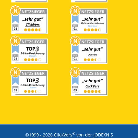
®
©1999 -
2026 ClickVers
von der JODEXNIS