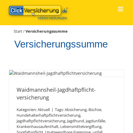
Zum
Inhalt
springen
Start
/
Versicherungssumme
Versicherungssumme
Waidmannsheil-
Jagdhaftpflicht­versicherung
Waidmannsheil-Jagdhaftpflicht­
versicherung
Kategorien:
Aktuell
|
Tags:
Absicherung
,
Büchse
,
Hundehalterhaftpflichtversicherung
,
Jagdhaftpflichtversicherung
,
Jagdhund
,
Jagdunfälle
,
Krankenhausaufenthalt
,
Lebensmittelvergiftung
,
Sorgfaltspflicht
,
Unabwendbare Ereignisse
,
unfall
,