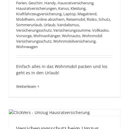
Ferien
,
Geschirr
,
Handy
,
Hausratversicherung
,
Hausratversicherungen
,
Kanus
,
Kleidung
,
Kraftfahrzeugversicherung
,
Laptop
,
Megatrend
,
Mobilheim
,
online absichern
,
Reisemobil
,
Risiko
,
Schutz
,
Sommerurlaub
,
Urlaub
,
Vandalismus
,
Versicherungsschutz
,
Versicherungssumme
,
Vollkasko
,
Vorsorge
,
Wohnanhänger
,
Wohnauto
,
Wohnmobil
Versicherungsschutz
,
Wohnmobilversicherung
,
Wohnwagen
Einfach alles in das Wohnmobil packen und los
geht es in den Urlaub!
Weiterlesen
Versicherungsschutz beim
Umzug
Versicherungsschutz beim Umzug