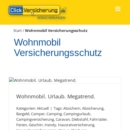
Zum
Inhalt
springen
Start
/
Wohnmobil Versicherungsschutz
Wohnmobil
Versicherungsschutz
Wohnmobil. Urlaub.
Megatrend.
Wohnmobil. Urlaub. Megatrend.
Kategorien:
Aktuell
|
Tags:
Absichern
,
Absicherung
,
Bargeld
,
Camper
,
Camping
,
Campingurlaub
,
Campingversicherung
,
Caravan
,
Diebstahl
,
Fahrräder
,
Ferien
,
Geschirr
,
Handy
,
Hausratversicherung
,