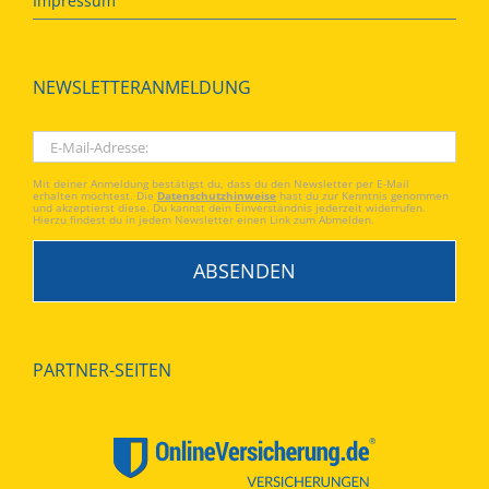
Impressum
NEWSLETTERANMELDUNG
Mit deiner Anmeldung bestätigst du, dass du den Newsletter per E-Mail
erhalten möchtest. Die
Datenschutzhinweise
hast du zur Kenntnis genommen
und akzeptierst diese. Du kannst dein Einverständnis jederzeit widerrufen.
Hierzu findest du in jedem Newsletter einen Link zum Abmelden.
PARTNER-SEITEN