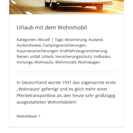
Urlaub mit dem Wohnmobil
Kategorien:
Aktuell
|
Tags:
Absicherung
,
Ausland
,
Auslandsreise
,
Campingversicherungen
,
Hausratversicherungen
,
Kraftfahrzeugversicherung
,
Urlaub mit dem Wohnmobil
Reisen
,
unfall
,
Urlaub
,
Versicherungsschutz
,
Vollkasko
,
Vorsorge
,
Wohnauto
,
Wohnmobil
,
Wohnwagen
In Deutschland wurde 1931 das sogenannte erste
„Wohnauto“ gefertigt und es glich mehr einer
Pferdetransportbox als den heute sehr großzügig
ausgestatteten Wohnmobilen!
Weiterlesen