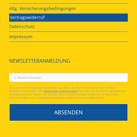
Allg. Versicherungsbedingungen
Vertragswiderruf
Datenschutz
Impressum
NEWSLETTERANMELDUNG
Mit deiner Anmeldung bestätigst du, dass du den Newsletter per E-Mail
erhalten möchtest. Die
Datenschutzhinweise
hast du zur Kenntnis genommen
und akzeptierst diese. Du kannst dein Einverständnis jederzeit widerrufen.
Hierzu findest du in jedem Newsletter einen Link zum Abmelden.