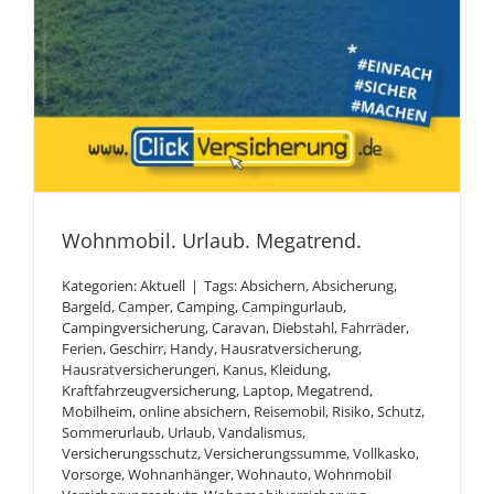
Wohnmobil. Urlaub. Megatrend.
Kategorien:
Aktuell
|
Tags:
Absichern
,
Absicherung
,
Bargeld
,
Camper
,
Camping
,
Campingurlaub
,
Campingversicherung
,
Caravan
,
Diebstahl
,
Fahrräder
,
Ferien
,
Geschirr
,
Handy
,
Hausratversicherung
,
Hausratversicherungen
,
Kanus
,
Kleidung
,
Wohnmobil. Urlaub.
Kraftfahrzeugversicherung
,
Laptop
,
Megatrend
,
Mobilheim
,
online absichern
,
Reisemobil
,
Risiko
,
Schutz
,
Megatrend.
Sommerurlaub
,
Urlaub
,
Vandalismus
,
Versicherungsschutz
,
Versicherungssumme
,
Vollkasko
,
Vorsorge
,
Wohnanhänger
,
Wohnauto
,
Wohnmobil