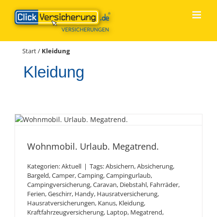
Zum
Inhalt
springen
Start
/
Kleidung
Kleidung
Wohnmobil. Urlaub.
Megatrend.
Wohnmobil. Urlaub. Megatrend.
Kategorien:
Aktuell
|
Tags:
Absichern
,
Absicherung
,
Bargeld
,
Camper
,
Camping
,
Campingurlaub
,
Campingversicherung
,
Caravan
,
Diebstahl
,
Fahrräder
,
Ferien
,
Geschirr
,
Handy
,
Hausratversicherung
,
Hausratversicherungen
,
Kanus
,
Kleidung
,
Kraftfahrzeugversicherung
,
Laptop
,
Megatrend
,