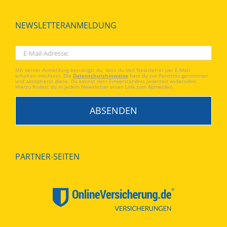
NEWSLETTERANMELDUNG
Mit deiner Anmeldung bestätigst du, dass du den Newsletter per E-Mail
erhalten möchtest. Die
Datenschutzhinweise
hast du zur Kenntnis genommen
und akzeptierst diese. Du kannst dein Einverständnis jederzeit widerrufen.
Hierzu findest du in jedem Newsletter einen Link zum Abmelden.
PARTNER-SEITEN